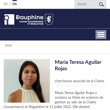
Skip
Search
FR
EN
to
main
content
Breadcrumb
Home
Maria Teresa Aguilar
Rojas
chercheuse associée de la Chaire
Maria Teresa Aguilar Rojas a
soutenu sa thèse en sciences de
gestion au sein de la Chaire
Gouvernance et Régulation le 11 juillet 2022. Elle devient