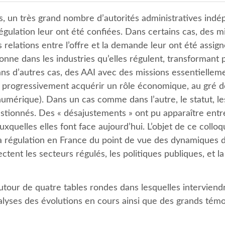
, un très grand nombre d’autorités administratives indép
égulation leur ont été confiées. Dans certains cas, des 
relations entre l’offre et la demande leur ont été assign
donne dans les industries qu’elles régulent, transformant
ans d’autres cas, des AAI avec des missions essentielleme
 progressivement acquérir un rôle économique, au gré des
 numérique). Dans un cas comme dans l’autre, le statut, 
estionnés. Des « désajustements » ont pu apparaître entr
auxquelles elles font face aujourd’hui. L’objet de ce coll
e la régulation en France du point de vue des dynamique
ectent les secteurs régulés, les politiques publiques, et 
utour de quatre tables rondes dans lesquelles interviendro
yses des évolutions en cours ainsi que des grands témo