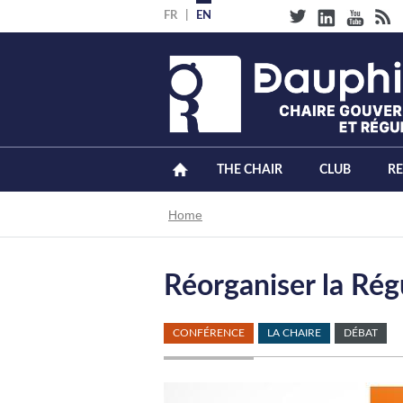
Skip
FR
EN
to
main
content
THE CHAIR
CLUB
R
Breadcrumb
Home
Réorganiser la Rég
CONFÉRENCE
LA CHAIRE
DÉBAT