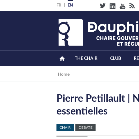
Skip
FR
EN
to
main
content
THE CHAIR
CLUB
R
Breadcrumb
Home
Pierre Petillault |
essentielles
CHAIR
DEBATE