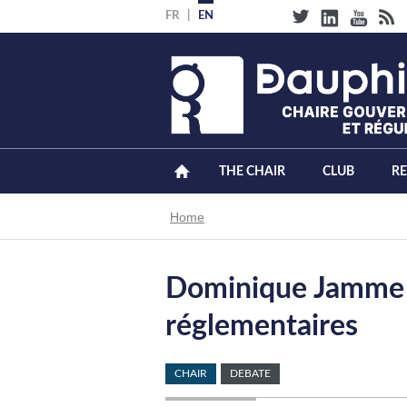
Skip
FR
EN
to
main
content
THE CHAIR
CLUB
R
Breadcrumb
Home
Dominique Jamme |
réglementaires
CHAIR
DEBATE