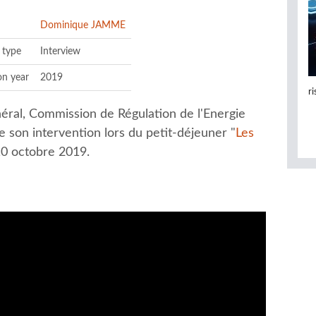
Dominique JAMME
 type
Interview
on year
2019
r
ral, Commission de Régulation de l'Energie
e son intervention lors du petit-déjeuner "
Les
10 octobre 2019.