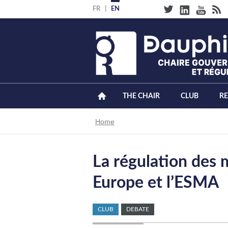
Skip
FR
EN
to
main
content
THE CHAIR
CLUB
R
Breadcrumb
Home
La régulation des 
Europe et l’ESMA
CLUB
DEBATE