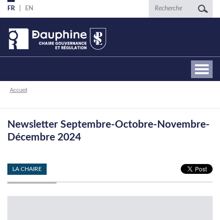
Aller
Recherche
FR
EN
au
contenu
principal
Fil
Accueil
d'Ariane
Newsletter Septembre-Octobre-Novembre-
Décembre 2024
LA CHAIRE