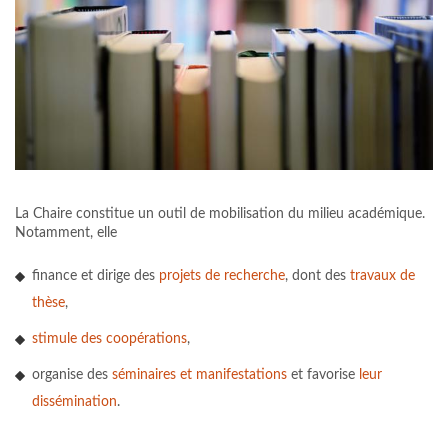
La Chaire constitue un outil de mobilisation du milieu académique.
Notamment, elle
finance et dirige des
projets de recherche
, dont des
travaux de
thèse
,
stimule des coopérations
,
organise des
séminaires et manifestations
et favorise
leur
dissémination
.