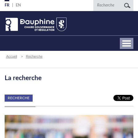
Aller
Recherche
FR
EN
au
contenu
principal
Fil
Accueil
Recherche
d'Ariane
La recherche
RECHERCHE