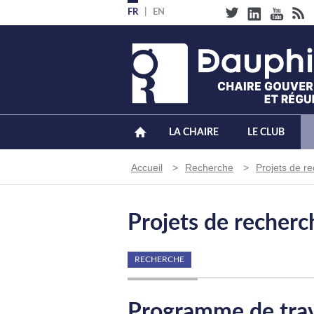
Aller
FR
EN
au
contenu
principal
LA CHAIRE
LE CLUB
Fil
Accueil
Recherche
Projets de r
d'Ariane
Projets de recherc
RECHERCHE
Programme de trava