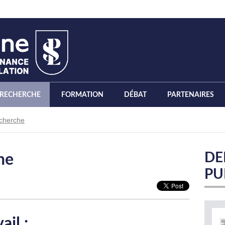
RECHERCHE
FORMATION
DÉBAT
PARTENAIRES
echerche
DE
he
PU
il :