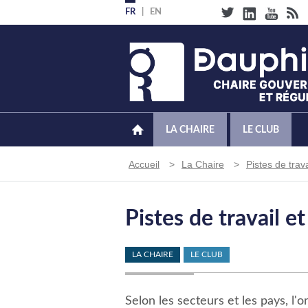
Aller
FR
EN
au
contenu
principal
LA CHAIRE
LE CLUB
Fil
Accueil
La Chaire
Pistes de trava
d'Ariane
Pistes de travail e
LA CHAIRE
LE CLUB
Selon les secteurs et les pays, l'