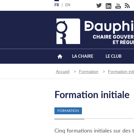
Aller
FR
EN
au
contenu
principal
LA CHAIRE
LE CLUB
Fil
Accueil
Formation
Formation init
d'Ariane
Formation initiale
FORMATION
Cinq formations initiales sur des