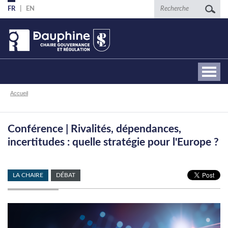
Aller
Recherche
FR
EN
au
contenu
principal
Fil
Accueil
d'Ariane
Conférence | Rivalités, dépendances,
incertitudes : quelle stratégie pour l'Europe ?
LA CHAIRE
DÉBAT