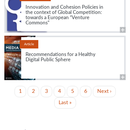
Innovation and Cohesion Policies in
the context of Global Competition:
towards a European “Venture
Commons”
Article
Recommendations for a Healthy
Digital Public Sphere
PAGINATION
Page
1
Page
2
Page
3
Page
4
Page
5
Page
6
Page
Next ›
actuelle
suivante
Dernière
Last »
page