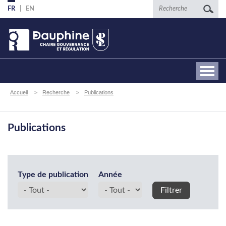
Aller
Recherche
FR
EN
au
contenu
principal
Fil
Accueil
Recherche
Publications
d'Ariane
Publications
Type de publication
Année