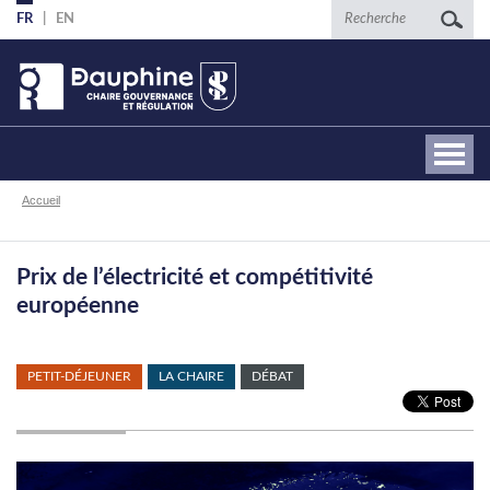
Aller
Recherche
FR
EN
au
contenu
principal
Fil
Accueil
d'Ariane
Prix de l’électricité et compétitivité
européenne
PETIT-DÉJEUNER
LA CHAIRE
DÉBAT