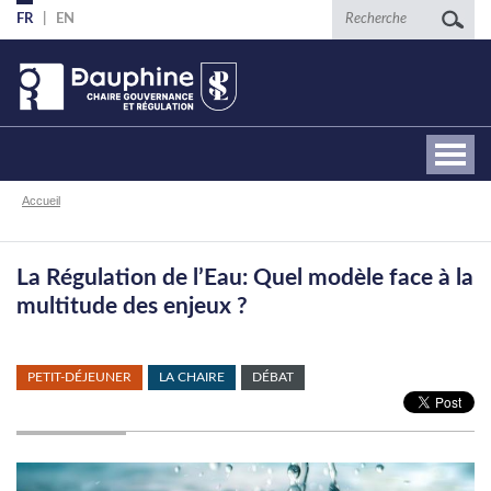
Aller
Recherche
FR
EN
au
contenu
principal
Fil
Accueil
d'Ariane
La Régulation de l’Eau: Quel modèle face à la
multitude des enjeux ?
PETIT-DÉJEUNER
LA CHAIRE
DÉBAT