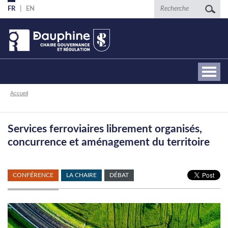
Aller
Recherche
FR
EN
au
contenu
principal
Fil
Accueil
d'Ariane
Services ferroviaires librement organisés,
concurrence et aménagement du territoire
CONFÉRENCE
LA CHAIRE
DÉBAT