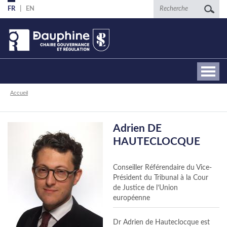
Aller
Recherche
FR
EN
au
contenu
principal
Fil
Accueil
d'Ariane
Adrien DE
HAUTECLOCQUE
Conseiller Référendaire du Vice-
Président du Tribunal à la Cour
de Justice de l’Union
européenne
Dr Adrien de Hauteclocque est