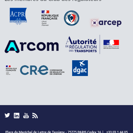
Place du Maréchal de Lattre de Tassigny - 75775 PARIS Cedex 16
|
+33 (0) 1 44 05