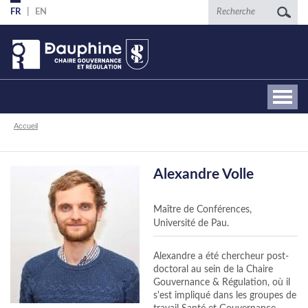
Aller
Recherche
FR
EN
au
contenu
principal
Fil
Accueil
d'Ariane
Alexandre Volle
Maître de Conférences,
Université de Pau.
Alexandre a été chercheur post-
doctoral au sein de la Chaire
Gouvernance & Régulation, où il
s'est impliqué dans les groupes de