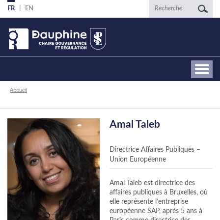
Aller
Recherche
FR
EN
au
contenu
principal
Fil
Accueil
d'Ariane
Amal Taleb
Directrice Affaires Publiques –
Union Européenne
Amal Taleb est directrice des
affaires publiques à Bruxelles, où
elle représente l’entreprise
européenne SAP, après 5 ans à