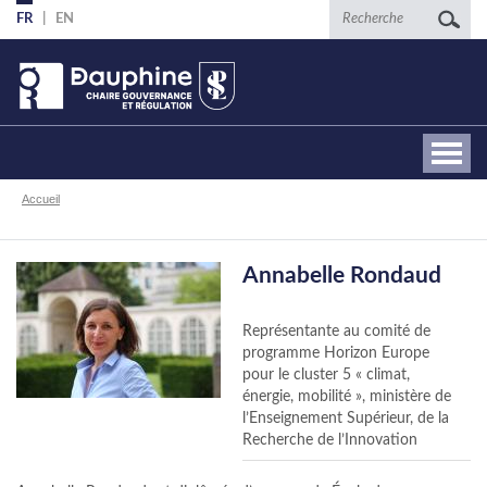
Aller
Recherche
FR
EN
au
contenu
principal
Fil
Accueil
d'Ariane
Annabelle Rondaud
Représentante au comité de
programme Horizon Europe
pour le cluster 5 « climat,
énergie, mobilité », ministère de
l’Enseignement Supérieur, de la
Recherche de l’Innovation