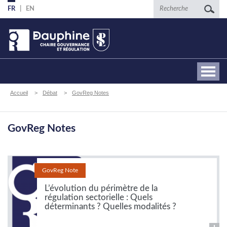
Aller
Recherche
FR
EN
au
contenu
principal
Fil
Accueil
Débat
GovReg Notes
d'Ariane
GovReg Notes
GovReg Note
L’évolution du périmètre de la
régulation sectorielle : Quels
déterminants ? Quelles modalités ?