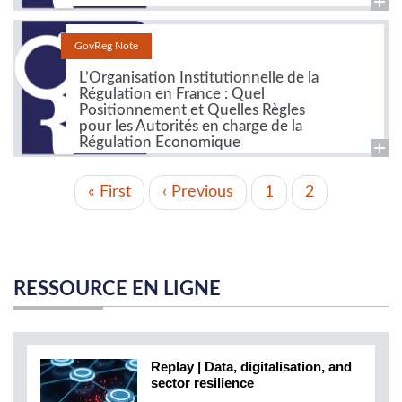
GovReg Note
L’Organisation Institutionnelle de la
Régulation en France : Quel
Positionnement et Quelles Règles
pour les Autorités en charge de la
Régulation Economique
PAGINATION
Première
« First
Page
‹ Previous
Page
1
Page
2
page
précédente
actuelle
RESSOURCE EN LIGNE
Replay | Data, digitalisation, and
sector resilience