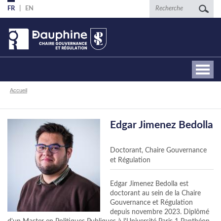
Aller
Recherche
FR
EN
au
contenu
principal
Fil
Accueil
d'Ariane
Edgar Jimenez Bedolla
Doctorant, Chaire Gouvernance
et Régulation
Edgar Jimenez Bedolla est
doctorant au sein de la Chaire
Gouvernance et Régulation
depuis novembre 2023. Diplômé