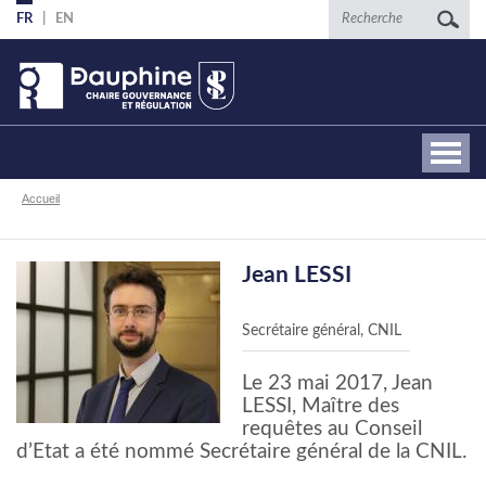
Aller
Recherche
FR
EN
au
contenu
principal
Fil
Accueil
d'Ariane
Jean LESSI
Secrétaire général, CNIL
Le 23 mai 2017, Jean
LESSI, Maître des
requêtes au Conseil
d’Etat a été nommé Secrétaire général de la CNIL.