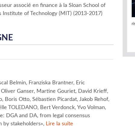
sseur associé en finance à la Sloan School of
nstitute of Technology (MIT) (2013-2017)
r
GNE
cal Belmin, Franziska Brantner, Eric
liver Ganser, Martine Gouriet, David Krieff,
, Boris Otto, Sébastien Picardat, Jakob Rehof,
oëlle TOLEDANO, Bert Verdonck, Yvo Volman,
ope: DGA and DA, from legal consensus
 by stakeholders»,
Lire la suite