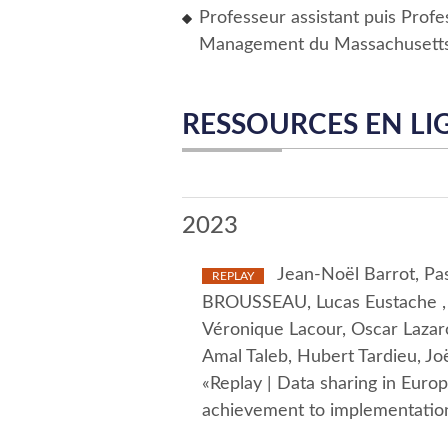
Professeur assistant puis Profe
Management du Massachusetts I
RESSOURCES EN LI
2023
Jean-Noël Barrot, Pas
REPLAY
BROUSSEAU, Lucas Eustache , O
Véronique Lacour, Oscar Lazaro
Amal Taleb, Hubert Tardieu, J
«Replay | Data sharing in Eur
achievement to implementation