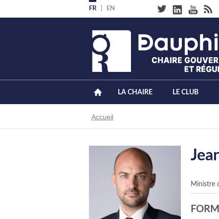
Aller
FR
EN
au
contenu
principal
LA CHAIRE
LE CLUB
Fil
Accueil
d'Ariane
Jea
Ministre
FORM