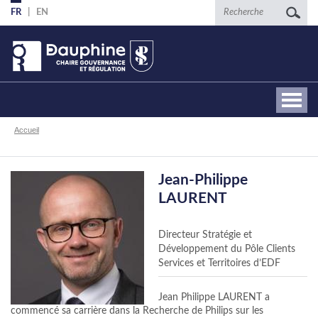
Aller
Recherche
FR
EN
au
contenu
principal
Fil
Accueil
d'Ariane
Jean-Philippe
LAURENT
Directeur Stratégie et
Développement du Pôle Clients
Services et Territoires d’EDF
Jean Philippe LAURENT a
commencé sa carrière dans la Recherche de Philips sur les