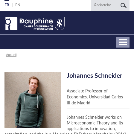
Aller
Recherche
FR
EN
au
contenu
principal
Fil
Accueil
d'Ariane
Johannes Schneider
Associate Professor of
Economics, Universidad Carlos
III de Madrid
Johannes Schneider works on
Microeconomic Theory and its
applications to innovation,