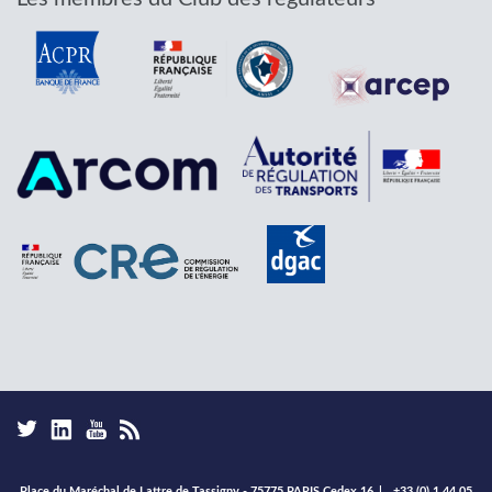
Place du Maréchal de Lattre de Tassigny - 75775 PARIS Cedex 16
|
+33 (0) 1 44 05