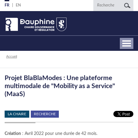
Aller
Recherche
FR
EN
au
contenu
principal
Fil
Accueil
d'Ariane
Projet BlaBlaModes : Une plateforme
multimodale de "Mobility as a Service"
(MaaS)
LA CHAIRE
RECHERCHE
Création
: Avril 2022 pour une durée de 42 mois.