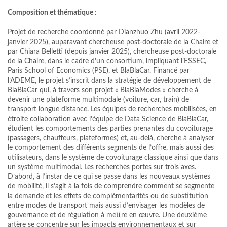
Composition et thématique
:
Projet de recherche coordonné par Dianzhuo Zhu (avril 2022-
janvier 2025), auparavant chercheuse post-doctorale de la Chaire et
par Chiara Belletti (depuis janvier 2025), chercheuse post-doctorale
de la Chaire, dans le cadre d’un consortium, impliquant l’ESSEC,
Paris School of Economics (PSE), et BlaBlaCar. Financé par
l’ADEME, le projet s’inscrit dans la stratégie de développement de
BlaBlaCar qui, à travers son projet « BlaBlaModes » cherche à
devenir une plateforme multimodale (voiture, car, train) de
transport longue distance. Les équipes de recherches mobilisées, en
étroite collaboration avec l’équipe de Data Science de BlaBlaCar,
étudient les comportements des parties prenantes du covoiturage
(passagers, chauffeurs, plateformes) et, au-delà, cherche à analyser
le comportement des différents segments de l’offre, mais aussi des
utilisateurs, dans le système de covoiturage classique ainsi que dans
un système multimodal. Les recherches portes sur trois axes.
D’abord, à l’instar de ce qui se passe dans les nouveaux systèmes
de mobilité, il s’agit à la fois de comprendre comment se segmente
la demande et les effets de complémentarités ou de substitution
entre modes de transport mais aussi d’envisager les modèles de
gouvernance et de régulation à mettre en œuvre. Une deuxième
artère se concentre sur les impacts environnementaux et sur