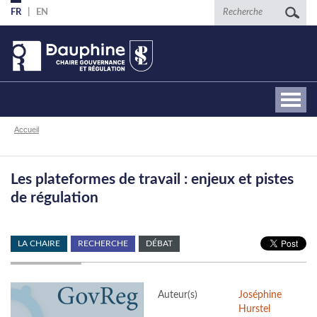
Aller
Recherche
FR
EN
au
contenu
principal
Fil
Accueil
d'Ariane
Les plateformes de travail : enjeux et pistes
de régulation
LA CHAIRE
RECHERCHE
DÉBAT
Auteur(s)
Joséphine
Hurstel