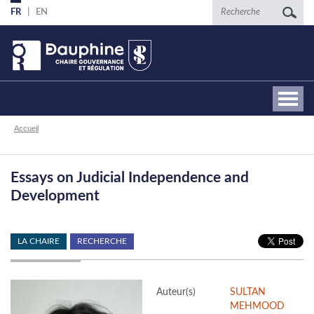
Aller
Recherche
FR
EN
au
contenu
principal
Fil
Accueil
d'Ariane
Essays on Judicial Independence and
Development
LA CHAIRE
RECHERCHE
Auteur(s)
SULTAN
MEHMOOD