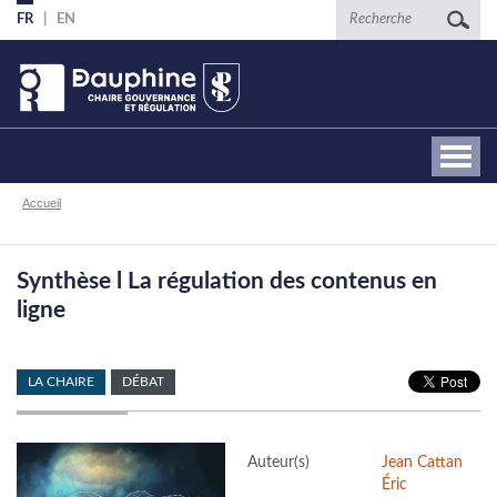
Aller
Recherche
FR
EN
au
contenu
principal
Fil
Accueil
d'Ariane
Synthèse l La régulation des contenus en
ligne
LA CHAIRE
DÉBAT
Auteur(s)
Jean Cattan
Éric