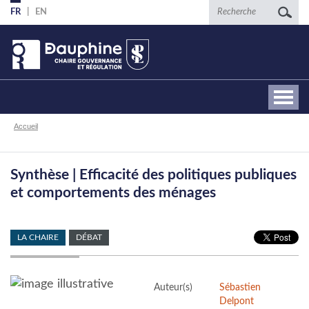
Aller
Recherche
FR
EN
au
contenu
principal
Fil
Accueil
d'Ariane
Synthèse | Efficacité des politiques publiques
et comportements des ménages
LA CHAIRE
DÉBAT
Auteur(s)
Sébastien
Delpont