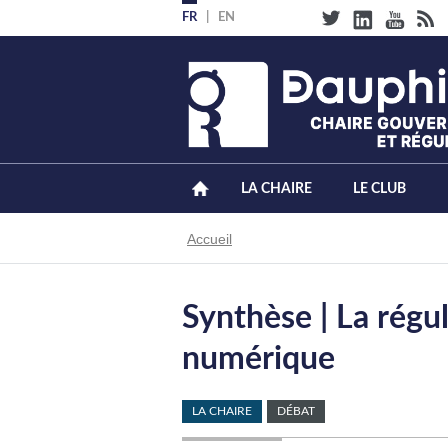
Aller
FR
EN
au
contenu
principal
LA CHAIRE
LE CLUB
Fil
Accueil
d'Ariane
Synthèse | La régul
numérique
LA CHAIRE
DÉBAT