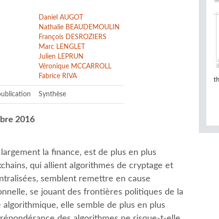
Daniel AUGOT
Nathalie BEAUDEMOULIN
François DESROZIERS
Marc LENGLET
Julien LEPRUN
Véronique MCCARROLL
Fabrice RIVA
t
ublication
Synthèse
mbre 2016
 largement la finance, est de plus en plus
chains, qui allient algorithmes de cryptage et
ntralisées, semblent remettre en cause
onnelle, se jouant des frontières politiques de la
e algorithmique, elle semble de plus en plus
répondérance des algorithmes ne risque-t-elle