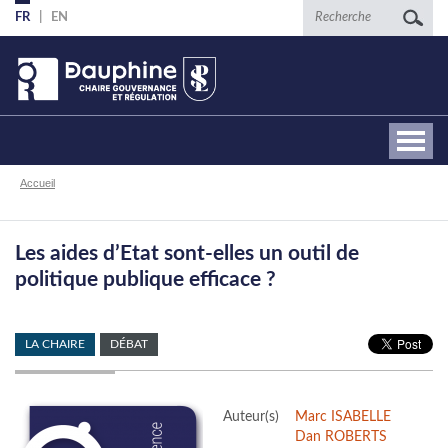
Aller
Recherche
FR
EN
au
contenu
principal
Fil
Accueil
d'Ariane
Les aides d’Etat sont-elles un outil de
politique publique efficace ?
LA CHAIRE
DÉBAT
Auteur(s)
Marc ISABELLE
Dan ROBERTS