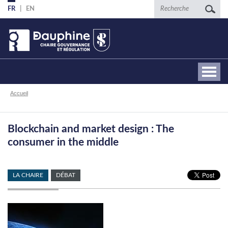
Aller
Recherche
FR
EN
au
contenu
principal
Fil
Accueil
d'Ariane
Blockchain and market design : The
consumer in the middle
LA CHAIRE
DÉBAT