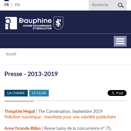
Aller
Recherche
FR
EN
au
contenu
principal
Fil
Accueil
d'Ariane
Presse - 2013-2019
LA CHAIRE
LE CLUB
Théophile Megali
| The Conversation, Septembre 2019
Pollution numérique : manifeste pour une sobriété publicitaire
Anne Yvrande-Billon
| Revue Lamy de la concurrence n° 75,