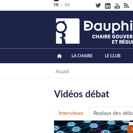
Aller
FR
EN
au
contenu
principal
LA CHAIRE
LE CLUB
Fil
Accueil
d'Ariane
Vidéos débat
Primary
Interviews
Replays des déb
tabs