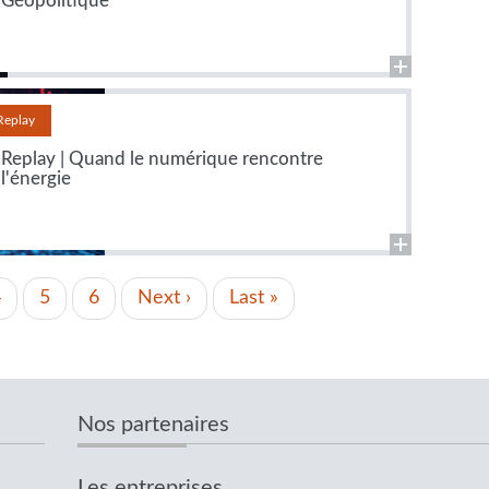
Géopolitique
Replay
Replay | Quand le numérique rencontre
l'énergie
Page
4
Page
5
Page
6
Page
Next ›
Dernière
Last »
suivante
page
Nos partenaires
Les entreprises