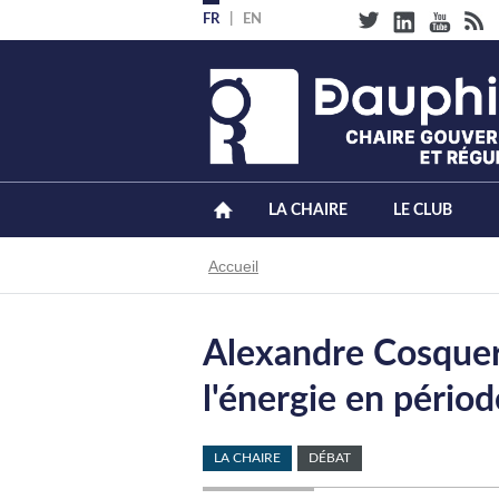
Aller
FR
EN
au
contenu
principal
LA CHAIRE
LE CLUB
Fil
Accueil
d'Ariane
Alexandre Cosquer 
l'énergie en périod
LA CHAIRE
DÉBAT