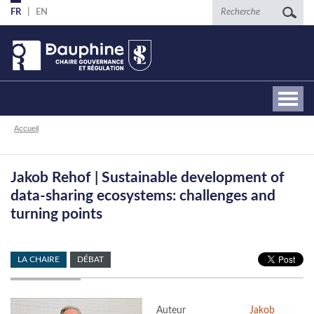
Aller
Recherche
FR
EN
au
contenu
principal
Fil
Accueil
d'Ariane
Jakob Rehof | Sustainable development of
data-sharing ecosystems: challenges and
turning points
LA CHAIRE
DÉBAT
Auteur
Jakob