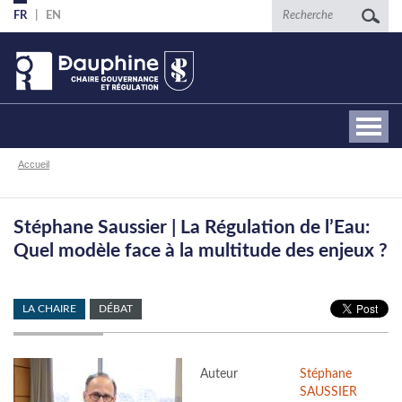
Aller
Recherche
FR
EN
au
contenu
principal
Fil
Accueil
d'Ariane
Stéphane Saussier | La Régulation de l’Eau:
Quel modèle face à la multitude des enjeux ?
LA CHAIRE
DÉBAT
Auteur
Stéphane
SAUSSIER