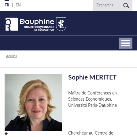
Aller
Recherche
FR
EN
au
contenu
principal
Fil
Accueil
d'Ariane
Sophie MERITET
Maître de Conférences en
Sciences Economiques,
Université Paris-Dauphine
Chercheur au Centre de