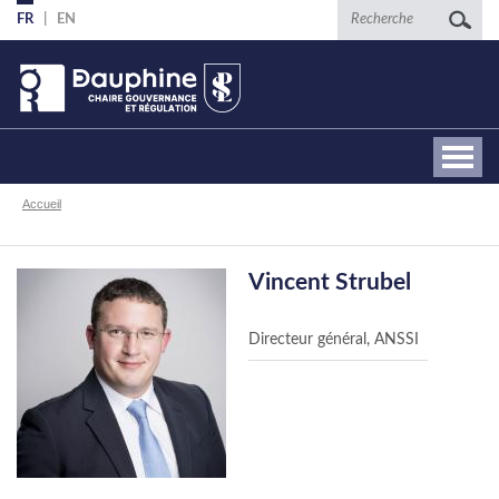
Aller
Recherche
FR
EN
au
contenu
principal
Fil
Accueil
d'Ariane
Vincent Strubel
Directeur général, ANSSI