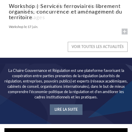
Workshop | Services ferroviaires librement
Débat | Transition Électrique : Gouverner
organisés, concurrence et aménagement du
l’Alignement de la Production, des Réseaux
territoire
et des Usages
Workshop le 17 juin.
Débat le 18 juin
VOIR TOUTES LES ACTUALITÉS
La Chaire Gouvernance et Régulation est une plateforme favorisant la
coopération entre parties prenantes de la régulation (autorités de
régulation, entreprises, pouvoirs publics) et experts (réseaux académiques,
cabinets de conseil, organisations internationales), dans le but de mieux
comprendre l’économie-politique de la régulation et d’en améliorer les
cadres institutionnels et les pratiques.
LIRE LA SUITE