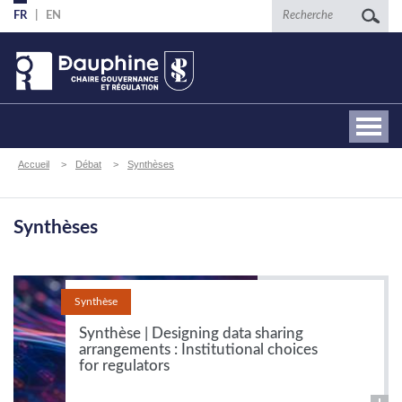
Aller
Recherche
FR
EN
au
contenu
principal
Fil
Accueil
Débat
Synthèses
d'Ariane
Synthèses
Synthèse
Synthèse | Designing data sharing
arrangements : Institutional choices
for regulators