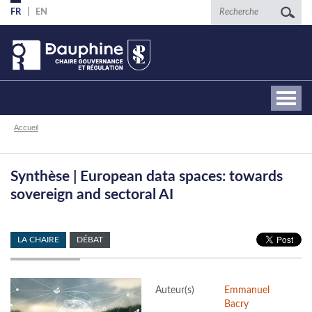
Aller
Recherche
FR
EN
au
contenu
principal
Fil
Accueil
d'Ariane
Synthèse | European data spaces: towards
sovereign and sectoral AI
LA CHAIRE
DÉBAT
Auteur(s)
Emmanuel
Bacry