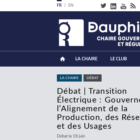
Aller
FR
EN
au
contenu
principal
LA CHAIRE
LE CLUB
LA CHAIRE
DÉBAT
Débat | Transition
Électrique : Gouvern
l’Alignement de la
Production, des Rés
et des Usages
Débat le 18 juin