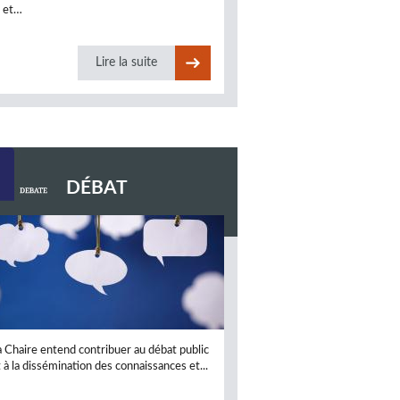
s et…
Lire la suite
DÉBAT
a Chaire entend contribuer au débat public
t à la dissémination des connaissances et...