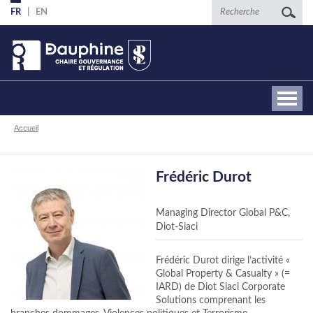
Aller
Recherche
FR
EN
au
contenu
principal
Fil
Accueil
d'Ariane
Frédéric Durot
Managing Director Global P&C,
Diot-Siaci
Frédéric Durot dirige l’activité «
Global Property & Casualty » (=
IARD) de Diot Siaci Corporate
Solutions comprenant les