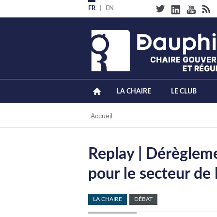
Aller
FR
EN
au
contenu
principal
LA CHAIRE
LE CLUB
Fil
Accueil
d'Ariane
Replay | Dérègleme
pour le secteur de 
LA CHAIRE
DÉBAT