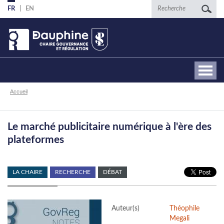
Aller
Recherche
FR
EN
au
contenu
principal
Fil
Accueil
d'Ariane
Le marché publicitaire numérique à l'ère des
plateformes
LA CHAIRE
RECHERCHE
DÉBAT
Auteur(s)
Théophile
Megali