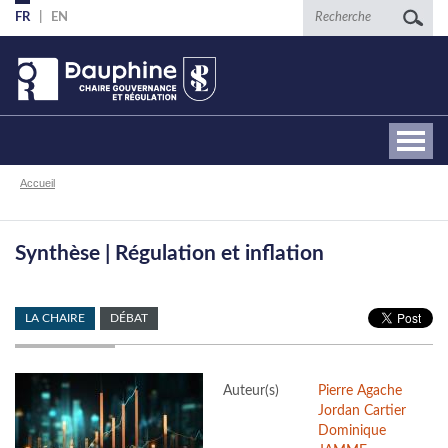
Aller
Recherche
FR
EN
au
contenu
principal
Fil
Accueil
d'Ariane
Synthèse | Régulation et inflation
LA CHAIRE
DÉBAT
Auteur(s)
Pierre Agache
Jordan Cartier
Dominique