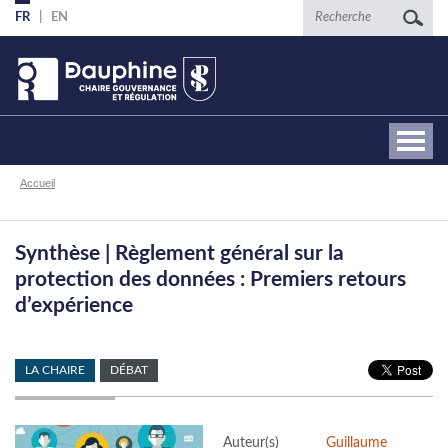
Aller
Recherche
FR
EN
au
contenu
principal
Fil
Accueil
d'Ariane
Synthèse | Règlement général sur la
protection des données : Premiers retours
d’expérience
LA CHAIRE
DÉBAT
Auteur(s)
Guillaume