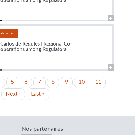
operations among Regulators
Interview
Carlos de Regules | Regional Co-
operations among Regulators
Page
4
Page
5
Page
6
Page
7
Page
8
Page
9
Page
10
Page
11
actuelle
e
Page
Next ›
Dernière
Last »
suivante
page
Nos partenaires