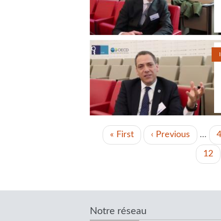
PAGINATION
Première
« First
Page
‹ Previous
…
page
précédente
Pag
12
Notre réseau